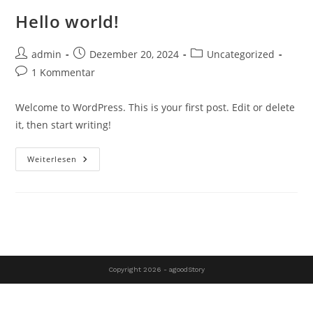
Hello world!
Beitrags-
Beitrag
Beitrags-
admin
Dezember 20, 2024
Uncategorized
Autor:
veröffentlicht:
Kategorie:
Beitrags-
1 Kommentar
Kommentare:
Welcome to WordPress. This is your first post. Edit or delete
it, then start writing!
Hello
Weiterlesen
World!
Copyright 2026 - agoodStory